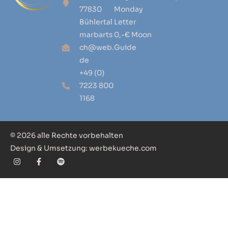
77830
Monday
Bühlertal
Letter
marbarts
0,-€ Moon
ch@web.
Guide
de
+49 (0)
7223 800
1168
© 2026 alle Rechte vorbehalten
Design & Umsetzung: werbekueche.com