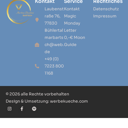
Kontakt
Service
Rechtliches
Laubenst
Kontakt
Datenschutz
raße 76,
Magic
Impressum
77830
Monday
Bühlertal
Letter
marbarts
0,-€ Moon
ch@web.
Guide
de
+49 (0)
7223 800
1168
© 2026 alle Rechte vorbehalten
Design & Umsetzung: werbekueche.com