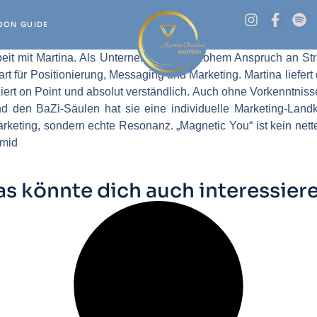
OON GUIDE
beit mit Martina. Als Unternehmerin mit hohem Anspruch an St
für Positionierung, Messaging und Marketing. Martina liefert das 
rt on Point und absolut verständlich. Auch ohne Vorkenntnisse 
en BaZi-Säulen hat sie eine individuelle Marketing-Landkart
ting, sondern echte Resonanz. „Magnetic You“ ist kein nettes
hmid
as könnte dich auch interessiere