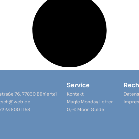
Service
Rech
traße 76, 77830 Bühlertal
Kontakt
Datens
tsch@web.de
Magic Monday Letter
Impre
 7223 800 1168
0,-€ Moon Guide