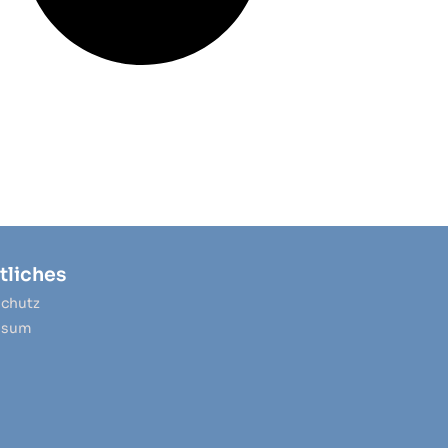
tliches
chutz
ssum